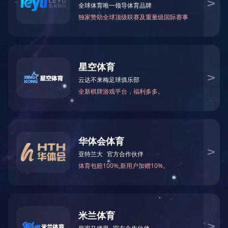
当前位置:
网站kaiyun·开云(中国)官方网站
>
新闻资讯
>
行业
kaiy
机械液压系统精修 污染源控制的新理念
29
开源节流、修旧利废是企业降低运营成本的重要措
2020-10
念、技术等方面的原因，目前国内液压缸的维修难以达到令
液压件溢流阀出现噪声的原因
29
液压件的溢流阀易产生高频噪声，主要是先导阀性
2020-10
客服热线
（1）油液中混入空气，在先导阀前腔内形成气穴现象而引