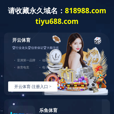
kaiyun·开云(中国)官方网站
kaiyun·开云(中国)官方网站-kaiyun.com 欢迎您光临!
网站kaiyun·开云(中
关于我们
kaiyun·开云(中国)官
国)官方网站
方网站-kaiyun.com
新闻资讯
/ NEWS
诚信、务实、开拓、创新。追求质量和服务的尽善尽美。