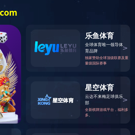
关于我们
手机站
kaiyun·开云(中国)官方网站-kaiyun.com
国内服务热线
137-9161-9831
售网络
kaiyun·开云(中国)官
方网站-kaiyun.com