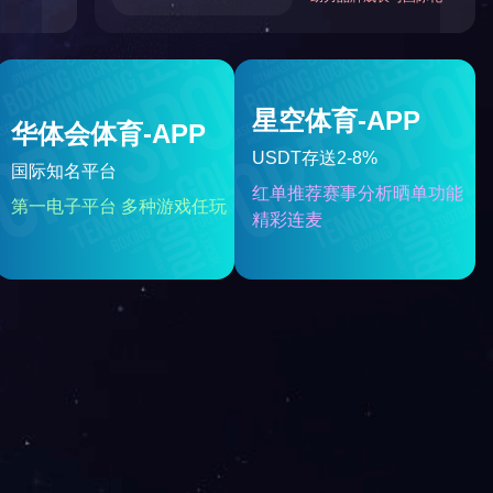
如此。但经过简单维修过后的液压缸使用周期短，故障率高，维
客服热线
主要来源有以下几种途径：装配污染物——液压缸等元件在维修
液压缸常处在磨合期，生成大量污染物;吸入污染物——因为密
QQ客服
Moffatt强调说。
对液压系统常见的油污染故障，艾志工业推出了新的维修理念
微信
序，还可实现传统维修所不能实现的故障精细分析及判别。液压
题，从本质上改善了对于二次污染的控制，弥补了企业缺乏规模
返回顶部
漏、外泄漏、低启动压力等性能，并有标准测试方法要求。液压精