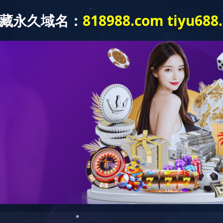
开云(中国)官
新闻资讯
产品展示
销
yun.com
新闻资讯
/ NEWS