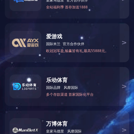
目前，大部分企业液压缸的维修模式仍停留在简单更换范畴，即仅仅更换
客服热线
修费用高。可见，更换并不能作为维修管理的核心措施，企业应首先从本
据统计，液压系统有百分之70~80的故障是由液压油污染引起的，延长
过程中产生的污染物，维修的次数越多，污染物产生越多;生成污染物——
封效果不佳，使外界粉尘等污染物进入系统。
QQ客服
明确污染物的来源是实施具体维修的前提，企业应根据故障原因不断升级维修方
液压精修内容
当液压缸发生轻微漏油时，设备仍可继续工作，但是漏油现象只是表面问
——液压精修，液压精修是保证生产连续性以及提高质量和产量关键的措
微信
液压缸密封性能是其使用周期的保障，液压缸过早泄漏有百分之90都是由
精修可进行失效分析、密封设计合理性判断和密封材料升级。液压精修改
实力、没有规范的现场管理和专业设备等所受到的限制，加大了对污染的
返回顶部
压力测试的常规方法是以出厂前打压测试不泄露漏为依据。但是GB/T15
修就是按照标准化压力测试模式，通过精修和性能测试保障液压缸的质量
上一篇：
没有了！
下一篇：
液压件溢流阀出现噪声的原因
相关信息