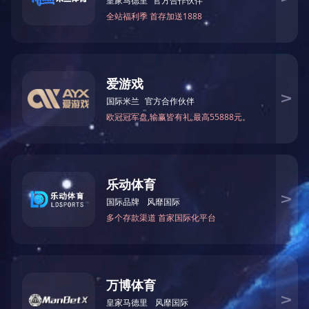
目前，大部分企业液压缸的维修模式仍停留在简单更换范畴，即仅仅更换
客服热线
修费用高。可见，更换并不能作为维修管理的核心措施，企业应首先从本
据统计，液压系统有百分之70~80的故障是由液压油污染引起的，延长
过程中产生的污染物，维修的次数越多，污染物产生越多;生成污染物——
封效果不佳，使外界粉尘等污染物进入系统。
QQ客服
明确污染物的来源是实施具体维修的前提，企业应根据故障原因不断升级维修方
液压精修内容
当液压缸发生轻微漏油时，设备仍可继续工作，但是漏油现象只是表面问
——液压精修，液压精修是保证生产连续性以及提高质量和产量关键的措
微信
液压缸密封性能是其使用周期的保障，液压缸过早泄漏有百分之90都是由
精修可进行失效分析、密封设计合理性判断和密封材料升级。液压精修改
实力、没有规范的现场管理和专业设备等所受到的限制，加大了对污染的
返回顶部
压力测试的常规方法是以出厂前打压测试不泄露漏为依据。但是GB/T15
修就是按照标准化压力测试模式，通过精修和性能测试保障液压缸的质量
上一篇：
没有了！
下一篇：
液压件溢流阀出现噪声的原因
相关信息