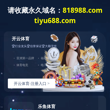
kaiyun·开云(中国)官方网站
kaiyun·开云(中国)官方网站-kaiyun.com 欢迎您光临!
网站kaiyun·开云(中
关于我们
kaiyun·开云(中国)官
国)官方网站
方网站-kaiyun.com
新闻资讯
/ NEWS